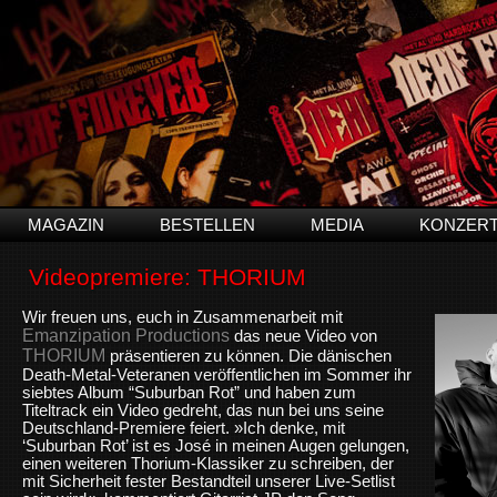
MAGAZIN
BESTELLEN
MEDIA
KONZER
Videopremiere: THORIUM
Wir freuen uns, euch in Zusammenarbeit mit
Emanzipation Productions
das neue Video von
THORIUM
präsentieren zu können. Die dänischen
Death-Metal-Veteranen veröffentlichen im Sommer ihr
siebtes Album “Suburban Rot” und haben zum
Titeltrack ein Video gedreht, das nun bei uns seine
Deutschland-Premiere feiert. »Ich denke, mit
‘Suburban Rot’ ist es José in meinen Augen gelungen,
einen weiteren Thorium-Klassiker zu schreiben, der
mit Sicherheit fester Bestandteil unserer Live-Setlist