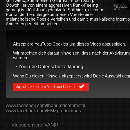
sein wird«, kommentiert Gitarrist JP den Song.
Obwohl er von einem aggressiven Punk-Feeling
geprägt ist, fügt José gefühlvolle Soli hinzu, die dem
Porträt der heruntergekommenen Vororte eine
melancholische Poesie verleihen und damit musikalische Intenti
Andersen perfekt umsetzen.
Akzeptiere YouTube-Cookies um dieses Video abzuspielen.
Wir möchten dich darauf hinweisen, dass nach der Aktivierung
werden.
YouTube Datenschutzerklärung
->
Wenn Du diesen Hinweis akzeptierst wird Deine Auswahl gespei
Ja, ich akzeptiere YouTube Cookies
www.facebook.com/thoriumdeathmetal
www.facebook.com/EMZproductions
← Videopremiere: VANIR