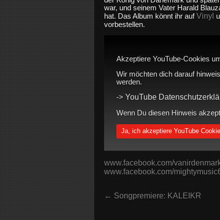
war, und seinem Vater Harald Blauz
Vinyl
hat. Das Album könnt ihr auf
u
vorbestellen.
Akzeptiere YouTube-Cookies um
Wir möchten dich darauf hinweis
werden.
YouTube Datenschutzerklä
->
Wenn Du diesen Hinweis akzeptie
Ja, ich akzeptiere YouTube Cooki
www.facebook.com/vanirdenmar
www.facebook.com/mightymusic
← Songpremiere: KALEIKR