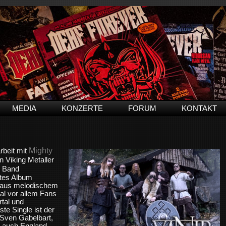
MEDIA
KONZERTE
FORUM
KONTAKT
Mighty
rbeit mit
 Viking Metaller
e Band
nftes Album
ng aus melodischem
al vor allem Fans
tal und
te Single ist der
 Sven Gabelbart,
r auch England