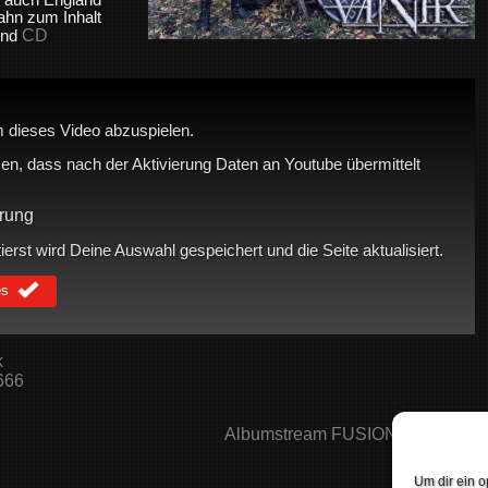
ahn zum Inhalt
CD
nd
 dieses Video abzuspielen.
en, dass nach der Aktivierung Daten an Youtube übermittelt
rung
rst wird Deine Auswahl gespeichert und die Seite aktualisiert.
es
k
666
Albumstream FUSION BOMB →
Um dir ein o