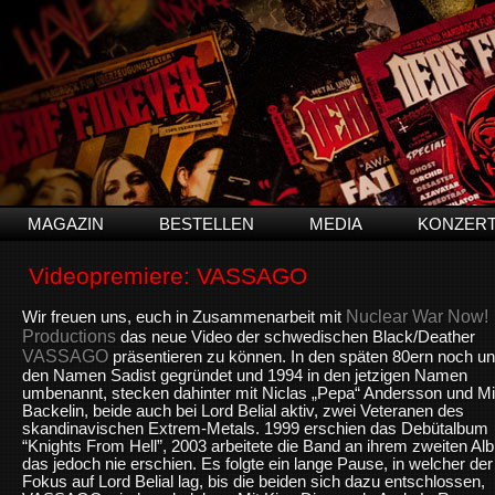
MAGAZIN
BESTELLEN
MEDIA
KONZER
Videopremiere: VASSAGO
Nuclear War Now!
Wir freuen uns, euch in Zusammenarbeit mit
Productions
das neue Video der schwedischen Black/Deather
VASSAGO
präsentieren zu können. In den späten 80ern noch un
den Namen Sadist gegründet und 1994 in den jetzigen Namen
umbenannt, stecken dahinter mit Niclas „Pepa“ Andersson und M
Backelin, beide auch bei Lord Belial aktiv, zwei Veteranen des
skandinavischen Extrem-Metals. 1999 erschien das Debütalbum
“Knights From Hell”, 2003 arbeitete die Band an ihrem zweiten Al
das jedoch nie erschien. Es folgte ein lange Pause, in welcher der
Fokus auf Lord Belial lag, bis die beiden sich dazu entschlossen,