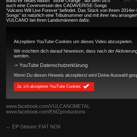
Band ihr neues Album “Stone Orange”, auf dem sich
auch eine Coverversion des CADAVERISE-Songs
‘Vulcano Will Live Forever’ befindet. Das Stück von ihrem 201
Songs” ist natürlich eine Tributnummer und mit ihrer neu arrangi
VULCANO bei ihren Landsmännern dafür.
Akzeptiere YouTube-Cookies um dieses Video abzuspielen.
Wir möchten dich darauf hinweisen, dass nach der Aktivierung
werden.
YouTube Datenschutzerklärung
->
Wenn Du diesen Hinweis akzeptierst wird Deine Auswahl gespei
Ja, ich akzeptiere YouTube Cookies
www.facebook.com/VULCANOMETAL
www.facebook.com/EMZproductions
← EP-Stream: FIAT NOX