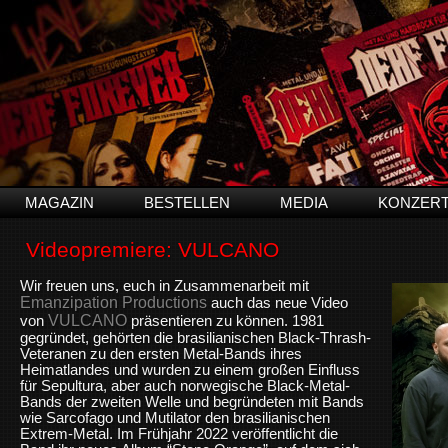
MAGAZIN
BESTELLEN
MEDIA
KONZER
Videopremiere: VULCANO
Wir freuen uns, euch in Zusammenarbeit mit
Emanzipation Productions
auch das neue Video
VULCANO
von
präsentieren zu können. 1981
gegründet, gehörten die brasilianischen Black-Thrash-
Veteranen zu den ersten Metal-Bands ihres
Heimatlandes und wurden zu einem großen Einfluss
für Sepultura, aber auch norwegische Black-Metal-
Bands der zweiten Welle und begründeten mit Bands
wie Sarcofago und Mutilator den brasilianischen
Extrem-Metal. Im Frühjahr 2022 veröffentlicht die