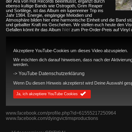
der Ära von Hot Records beeinflusst, ergänzt durch
ebenso kultige Bands wie Ostrogoth, Grim Reaper
und Sortilège, ist das Album ein lupenreiner Trip ins
Jahr 1984. Energie, eingängige Melodien und
Atmosphäre bilden hier eine harmonische Einheit und die Band stü
und geballter Kraft ins Geschehen. Wir stellen euch heute den Vis
hier
Gefallen könnt ihr das Album
zum Pre-Order-Preis auf Vinyl 
Akzeptiere YouTube-Cookies um dieses Video abzuspielen.
Wir möchten dich darauf hinweisen, dass nach der Aktivierung
werden.
YouTube Datenschutzerklärung
->
Wenn Du diesen Hinweis akzeptierst wird Deine Auswahl gespei
Ja, ich akzeptiere YouTube Cookies
www.facebook.com/profile.php?id=61555217250964
www.facebook.com/dyingvictimsproductions