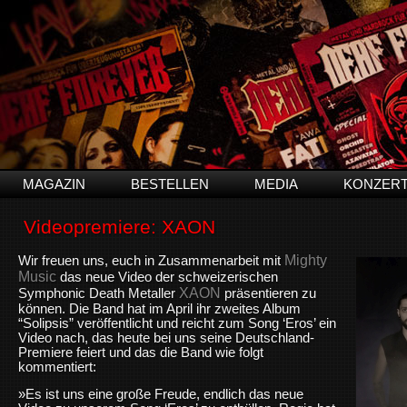
MAGAZIN
BESTELLEN
MEDIA
KONZER
Videopremiere: XAON
Mighty
Wir freuen uns, euch in Zusammenarbeit mit
Music
das neue Video der schweizerischen
XAON
Symphonic Death Metaller
präsentieren zu
können. Die Band hat im April ihr zweites Album
“Solipsis” veröffentlicht und reicht zum Song ‘Eros’ ein
Video nach, das heute bei uns seine Deutschland-
Premiere feiert und das die Band wie folgt
kommentiert:
»Es ist uns eine große Freude, endlich das neue