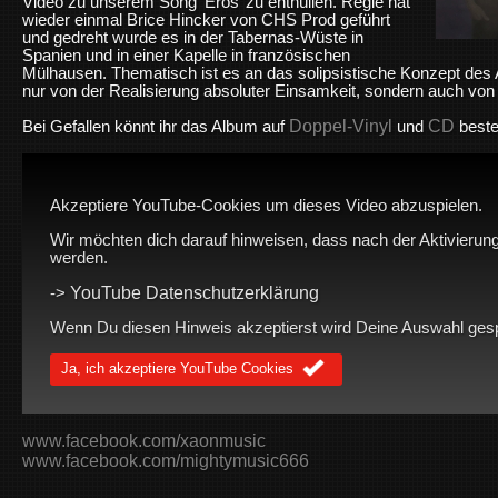
Video zu unserem Song ‘Eros’ zu enthüllen. Regie hat
wieder einmal Brice Hincker von CHS Prod geführt
und gedreht wurde es in der Tabernas-Wüste in
Spanien und in einer Kapelle in französischen
Mülhausen. Thematisch ist es an das solipsistische Konzept des 
nur von der Realisierung absoluter Einsamkeit, sondern auch von 
Doppel-Vinyl
CD
Bei Gefallen könnt ihr das Album auf
und
beste
Akzeptiere YouTube-Cookies um dieses Video abzuspielen.
Wir möchten dich darauf hinweisen, dass nach der Aktivierung
werden.
YouTube Datenschutzerklärung
->
Wenn Du diesen Hinweis akzeptierst wird Deine Auswahl gespei
Ja, ich akzeptiere YouTube Cookies
www.facebook.com/xaonmusic
www.facebook.com/mightymusic666