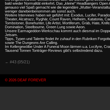
bald wieder Normalität einkehrt. Das „kleine“ Headbangers Open A
genauso viel Spaß gemacht wie die legendäre „Mutter-Veranstaltun
weniger danebenbenommen als sonst auch.
Weitere Interviews haben wir geführt mit: Exodus, Lucifer, Parad
Theater, Alcatrazz, Ryghär, Count Raven, Helheim, Katatonia, Cau
Tombstoner, Bonehunter, Life Artist, Mortiferum, Gràb, Hate, Knif
Domination, Steelbourne, Green Lung sowie Aeon.
Unsere Earmageddon-Werkschau kommt auch diesmal im Doppel
Jetsam.
Tipps, Typen und Talente findet ihr zuhauf in den Rubriken Forgo
sowie The Dungeons Are Calling.
Im Kellergewölbe Under A Funeral Moon lärmen u.a. Lvcifyre, Crav
Tausend Tonnen Tonträger-Reviews gibt’s selbstredend dazu.
← #43 (05/21)
© 2026
DEAF FOREVER