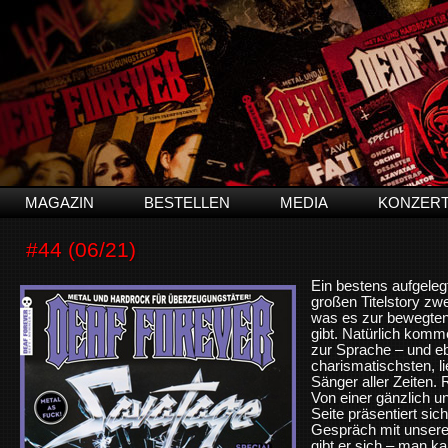
MAGAZIN
BESTELLEN
MEDIA
KONZER
#44 (06/21)
Ein bestens aufgelegt
großen Titelstory zwe
was es zur bewegten
gibt. Natürlich komm
zur Sprache – und eb
charismatischsten, l
Sänger aller Zeiten. R
Von einer gänzlich 
Seite präsentiert si
Gespräch mit unsere
gibt er sich – man k