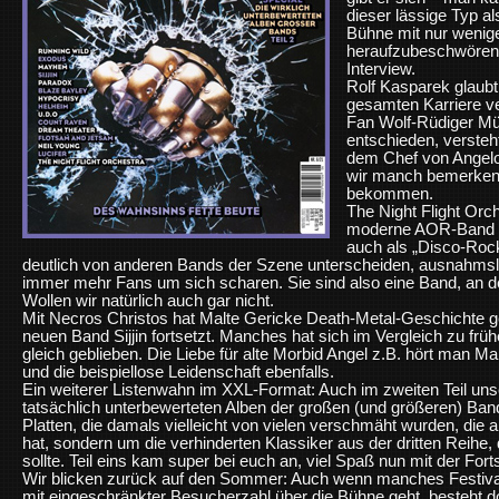
dieser lässige Typ al
Bühne mit nur wenig
heraufzubeschwören
Interview.
Rolf Kasparek glaubt
gesamten Karriere ve
Fan Wolf-Rüdiger Mü
entschieden, versteht
dem Chef von Angelo
wir manch bemerken
bekommen.
The Night Flight Orc
moderne AOR-Band s
auch als „Disco-Rock
deutlich von anderen Bands der Szene unterscheiden, ausnahmslo
immer mehr Fans um sich scharen. Sie sind also eine Band, an d
Wollen wir natürlich auch gar nicht.
Mit Necros Christos hat Malte Gericke Death-Metal-Geschichte ge
neuen Band Sijjin fortsetzt. Manches hat sich im Vergleich zu früh
gleich geblieben. Die Liebe für alte Morbid Angel z.B. hört man M
und die beispiellose Leidenschaft ebenfalls.
Ein weiterer Listenwahn im XXL-Format: Auch im zweiten Teil un
tatsächlich unterbewerteten Alben der großen (und größeren) Band
Platten, die damals vielleicht von vielen verschmäht wurden, die
hat, sondern um die verhinderten Klassiker aus der dritten Reihe
sollte. Teil eins kam super bei euch an, viel Spaß nun mit der Fort
Wir blicken zurück auf den Sommer: Auch wenn manches Festiva
mit eingeschränkter Besucherzahl über die Bühne geht, besteht d