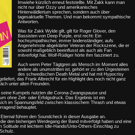
Imwiehe kürzlich erneut feststellte. Mit Zakk kann man
nicht nur über Ozzy und amerikanisches
Hinterwäldlertum sprechen, sondern auch über
tagesaktuelle Themen. Und man bekommt sympathische
Antworten.
Was für Zakk Wylde gilt, gilt für Roger Glover, den
Bassisten von Deep Purple, erst recht: Ein
hochsympathischer, immer bodenständiger, aufs
Angenehmste abgeklärter Veteran der Rockszene, die er
sowohl maßgeblich beeinflusst als auch als Fan
mitverfolgt hat. Wolf-Rüdiger hörte ihm fasziniert zu.
Auch wenn Peter Tägtgren als Mensch im Moment alles
andere als unumstritten ist, gehört er zu den Urgesteinen
des schwedischen Death Metal und hat mit Hypocrisy
iefert, das Frank Albrecht für ein Highlight des noch nicht ganz
äch unter alten Freunden.
 seine Kumpels nutzten die Corona-Zwangspause und
um ohne Zeit- oder Erfolgsdruck. Das Ergebnis ist ein
 sich im Spannungsfeld zwischen klassischem Thrash und etwas
rragend behauptet.
Eternal führen den Soundcheck in dieser Ausgabe an.
 die den bisherigen Werdegang der Band mitverfolgt haben und eine
n In Solitude mit leichtem Idle-Hands/Unto-Others-Einschlag zu
 Schulz.