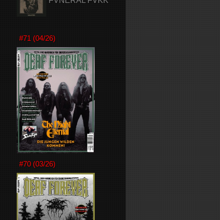
FVNERAL FVKK
#71 (04/26)
#70 (03/26)