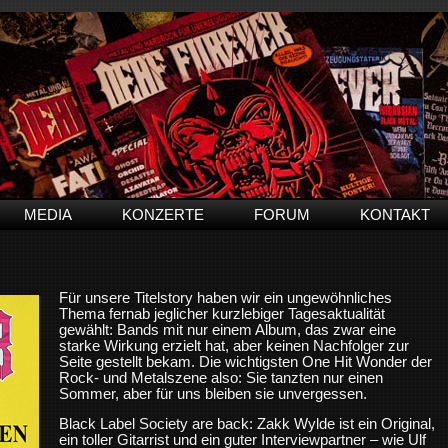
MEDIA
KONZERTE
FORUM
KONTAKT
Für unsere Titelstory haben wir ein ungewöhnliches
Thema fernab jeglicher kurzlebiger Tagesaktualität
gewählt: Bands mit nur einem Album, das zwar eine
starke Wirkung erzielt hat, aber keinen Nachfolger zur
Seite gestellt bekam. Die wichtigsten One Hit Wonder der
Rock- und Metalszene also: Sie tanzten nur einen
Sommer, aber für uns bleiben sie unvergessen.
Black Label Society are back: Zakk Wylde ist ein Original,
ein toller Gitarrist und ein guter Interviewpartner – wie Ulf