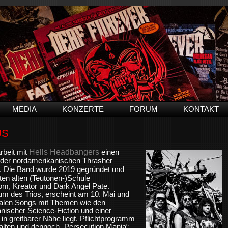
MEDIA
KONZERTE
FORUM
KONTAKT
US
Hells Headbangers
rbeit mit
einen
der nordamerikanischen Thrasher
. Die Band wurde 2019 gegründet und
ten alten (Teutonen-)Schule
om, Kreator und Dark Angel Pate.
um des Trios, erscheint am 10. Mai und
talen Songs mit Themen wie den
anischer Science-Fiction und einer
in greifbarer Nähe liegt. Pflichtprogramm
hhalten und dennoch „Persecution Mania“