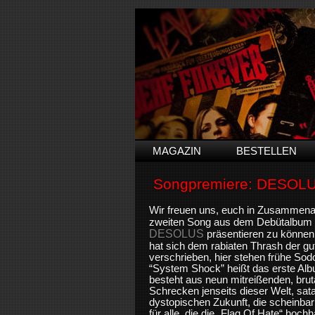
MAGAZIN
BESTELLEN
Songpremiere: DESOL
Wir freuen uns, euch in Zusammena
zweiten Song aus dem Debütalbum 
DESOLUS
präsentieren zu können
hat sich dem rabiaten Thrash der gu
verschrieben, hier stehen frühe Sod
“System Shock” heißt das erste Alb
besteht aus neun mitreißenden, bru
Schrecken jenseits dieser Welt, sat
dystopischen Zukunft, die scheinbar 
für alle, die die „Flag Of Hate“ hoc