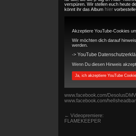
verspüren. Wir stellen euch heute de
hier
könnt ihr das Album
vorbestelle
Akzeptiere YouTube-Cookies um
Wir möchten dich darauf hinweis
werden.
YouTube Datenschutzerklä
->
Wenn Du diesen Hinweis akzeptie
Ja, ich akzeptiere YouTube Cooki
www.facebook.com/DesolusDM
www.facebook.com/hellsheadba
← Videopremiere:
FLAMEKEEPER