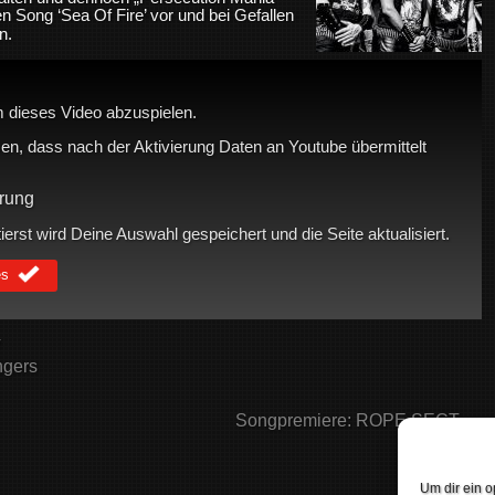
n Song ‘Sea Of Fire’ vor und bei Gefallen
n.
 dieses Video abzuspielen.
en, dass nach der Aktivierung Daten an Youtube übermittelt
rung
rst wird Deine Auswahl gespeichert und die Seite aktualisiert.
es
V
ngers
Songpremiere: ROPE SECT →
Um dir ein o