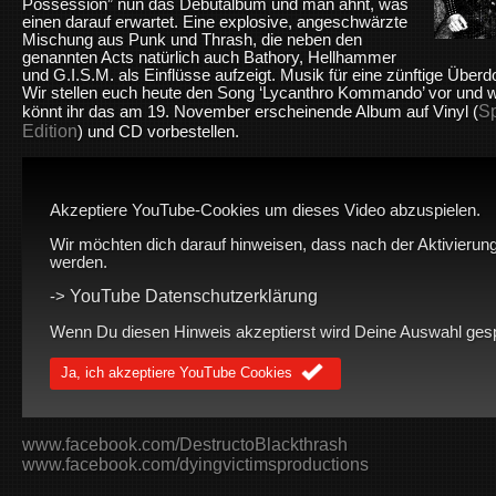
Possession” nun das Debütalbum und man ahnt, was
einen darauf erwartet. Eine explosive, angeschwärzte
Mischung aus Punk und Thrash, die neben den
genannten Acts natürlich auch Bathory, Hellhammer
und G.I.S.M. als Einflüsse aufzeigt. Musik für eine zünftige Üb
Wir stellen euch heute den Song ‘Lycanthro Kommando’ vor und 
Sp
könnt ihr das am 19. November erscheinende Album auf Vinyl (
Edition
) und CD vorbestellen.
Akzeptiere YouTube-Cookies um dieses Video abzuspielen.
Wir möchten dich darauf hinweisen, dass nach der Aktivierung
werden.
YouTube Datenschutzerklärung
->
Wenn Du diesen Hinweis akzeptierst wird Deine Auswahl gespei
Ja, ich akzeptiere YouTube Cookies
www.facebook.com/DestructoBlackthrash
www.facebook.com/dyingvictimsproductions