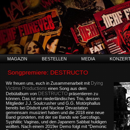
MAGAZIN
BESTELLEN
MEDIA
KONZER
Songpremiere: DESTRUCTO
Dying
Wir freuen uns, euch in Zusammenarbeit mit
Victims Productions
einen Song aus dem
DESTRUCTO
Debütalbum von
präsentieren zu
können. Das ist ein niederländisches Trio, dessen
Mitglieder J.J. Soulcrusher und G.G. Motörphallus
bereits bei Dödsrit und Nuclear Devastation
gemeinsam musiziert haben und die 2018 eine neue
Band gründeten, mit der sie Bands wie Sarcofago,
Syphilitic Vaginas, und den Japanern Sabbat huldigen
wollten. Nach einem 2019er Demo folgt mit “Demonic