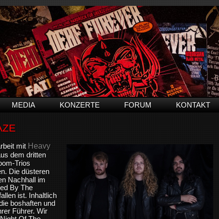
MEDIA
KONZERTE
FORUM
KONTAKT
AZE
Heavy
rbeit mit
us dem dritten
oom-Trios
n. Die düsteren
ren Nachhall im
ded By The
llen ist. Inhaltlich
die boshaften und
er Führer. Wir
 Night Of The