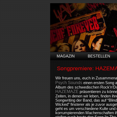
MAGAZIN
BESTELLEN
Songpremiere: HAZEM
Wir freuen uns, euch in Zusammena
Psych Sounds
einen ersten Song a
Album des schwedischen Rock’n’D
HAZEMAZE
präsentieren zu könne
Zeiten, in denen wir leben, finden ih
Songwriting der Band, das auf “Blin
Wicked” finsterer als je zuvor ausgefa
geht es um verschiedene Kulte und 
korrumpierenden Machenschaften ihr
stellen euch heute den Song ‘In The