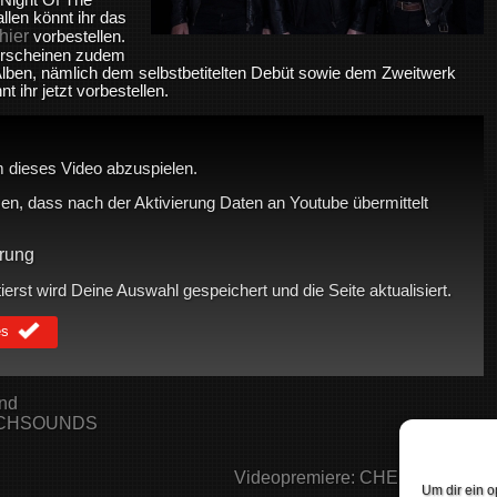
llen könnt ihr das
hier
vorbestellen.
erscheinen zudem
Alben, nämlich dem selbstbetitelten Debüt sowie dem Zweitwerk
 ihr jetzt vorbestellen.
 dieses Video abzuspielen.
en, dass nach der Aktivierung Daten an Youtube übermittelt
rung
rst wird Deine Auswahl gespeichert und die Seite aktualisiert.
es
nd
YCHSOUNDS
Videopremiere: CHEROKEE →
Um dir ein o