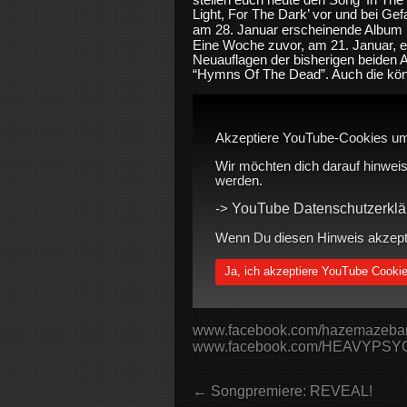
Light, For The Dark’ vor und bei Gefa
am 28. Januar erscheinende Album
Eine Woche zuvor, am 21. Januar, 
Neuauflagen der bisherigen beiden 
“Hymns Of The Dead”. Auch die könnt
Akzeptiere YouTube-Cookies um
Wir möchten dich darauf hinweis
werden.
YouTube Datenschutzerklä
->
Wenn Du diesen Hinweis akzeptie
Ja, ich akzeptiere YouTube Cooki
www.facebook.com/hazemazeba
www.facebook.com/HEAVYPS
← Songpremiere: REVEAL!