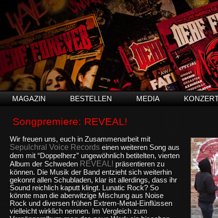
MAGAZIN
BESTELLEN
MEDIA
KONZER
Songpremiere: REVEAL!
Wir freuen uns, euch in Zusammenarbeit mit
Sepulchral Voice Records
einen weiteren Song aus
dem mit “Doppelherz” ungewöhnlich betitelten, vierten
REVEAL!
Album der Schweden
präsentieren zu
können. Die Musik der Band entzieht sich weiterhin
gekonnt allen Schubladen, klar ist allerdings, dass ihr
Sound reichlich kaputt klingt. Lunatic Rock? So
könnte man die aberwitzige Mischung aus Noise
Rock und diversen frühen Extrem-Metal-Einflüssen
vielleicht wirklich nennen. Im Vergleich zum