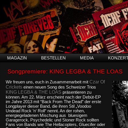
MAGAZIN
BESTELLEN
MEDIA
KONZER
Songpremiere: KING LEGBA & THE LOAS
Czar Of
Wir freuen uns, euch in Zusammenarbeit mit
Crickets
einen neuen Song des Schweizer Trios
KING LEGBA & THE LOAS
präsentieren zu
können. Am 22. März erscheint nach der Debüt-EP
im Jahre 2013 mit “Back From The Dead” der erste
Longplayer dieser Band, die ihren Stil „Voodoo
Undead Rock ’n‘ Roll“ nennt. An der rohen,
energiegeladenen Mischung aus bluesigem
Garagerock, Psychedelic und Stoner Rock sollten
Fans von Bands wie The Hellacopters, Gluecifer oder