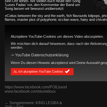
sein Ohr leihen. Wir stellen euch heute den Song
‘Luses Fadas’ vor, den Kommentar der Band um
Song lassen wir bewusst unübersetzt:
»
Coitus between the sky and the earth, fish flavourds lolipops, ph
flames, master piss of polyphonic occitan wave, hairy and chivalr
Akzeptiere YouTube-Cookies um dieses Video abzuspielen.
Wir möchten dich darauf hinweisen, dass nach der Aktivierung
werden.
YouTube Datenschutzerklärung
->
Wenn Du diesen Hinweis akzeptierst wird Deine Auswahl gespei
Ja, ich akzeptiere YouTube Cookies
https://www.facebook.com/POILband
www.facebook.com/duretdoux
← Songpremiere: KING LEGBA &