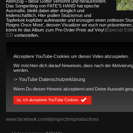
Atemzug – diese Götter verhöhnt und herausfordert.
Das Songwriting von FATE’S HAND hat epische
Ausmaße, bleibt dabei aber dringlich und
leidenschaftlich. Hier prallen Stoizismus und
Tapferkeit kopfüber aufeinander und erzeugen einen zeitlosen Stu
Reigns Once More’, dessen Visualizer wir euch nun präsentieren, 
Special Edit
könnt ihr das Album zum Pre-Order-Preis auf Vinyl
(
CD
vorbestellen.
Akzeptiere YouTube-Cookies um dieses Video abzuspielen.
Wir möchten dich darauf hinweisen, dass nach der Aktivierung
werden.
YouTube Datenschutzerklärung
->
Wenn Du diesen Hinweis akzeptierst wird Deine Auswahl gespei
Ja, ich akzeptiere YouTube Cookies
www.facebook.com/dyingvictimsproductions