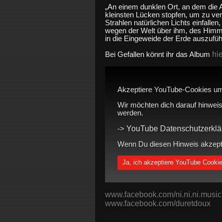
„An einem dunklen Ort, an dem die Ar
kleinsten Lücken stopfen, um zu ver
Strahlen natürlichen Lichts einfallen
wegen der Welt über ihm, des Himmel
in die Eingeweide der Erde auszufüh
hi
Bei Gefallen könnt ihr das Album
Akzeptiere YouTube-Cookies um
Wir möchten dich darauf hinweis
werden.
YouTube Datenschutzerklä
->
Wenn Du diesen Hinweis akzeptie
Ja, ich akzeptiere YouTube Cooki
www.facebook.com/ni.ni.ni.music
www.facebook.com/duretdoux