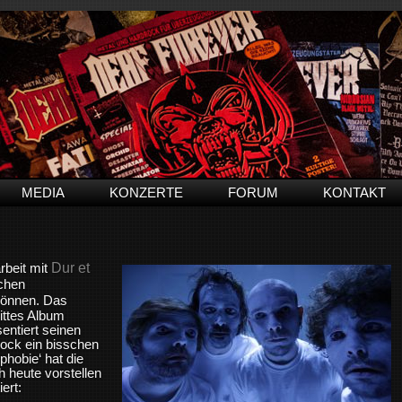
MEDIA
KONZERTE
FORUM
KONTAKT
Dur et
rbeit mit
chen
können. Das
rittes Album
entiert seinen
ock ein bisschen
phobie‘ hat die
h heute vorstellen
ert: